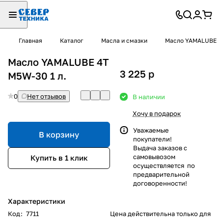
Главная
Каталог
Масла и смазки
Масло YAMALUBE
Масло YAMALUBE 4Т
3 225
p
M5W-30 1 л.
0
Нет отзывов
В наличии
Хочу в подарок
Уважаемые
В корзину
покупатели!
Выдача заказов с
самовывозом
Купить в 1 клик
осуществляется по
предварительной
договоренности!
Характеристики
Код
:
7711
Цена действительна только для