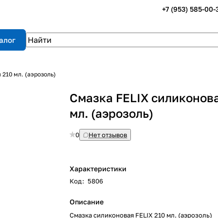
+7 (953) 585-00-
алог
 210 мл. (аэрозоль)
Смазка FELIX силиконов
мл. (аэрозоль)
0
Нет отзывов
Характеристики
Код
:
5806
Описание
Смазка силиконовая FELIX 210 мл. (аэрозоль)