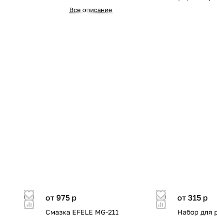
Все описание
от 975
p
от 315
p
Смазка EFELE MG-211
Набор для 