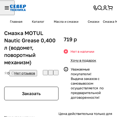
Главная
Каталог
Масла и смазки
Смазки
Смазка M
Смазка MOTUL
719
p
Nautic Grease 0,400
л (водомет,
Нет в наличии
поворотный
Хочу в подарок
механизм)
Уважаемые
0
Нет отзывов
покупатели!
Выдача заказов с
самовывозом
осуществляется по
предварительной
Заказать
договоренности!
Цена действительна только для