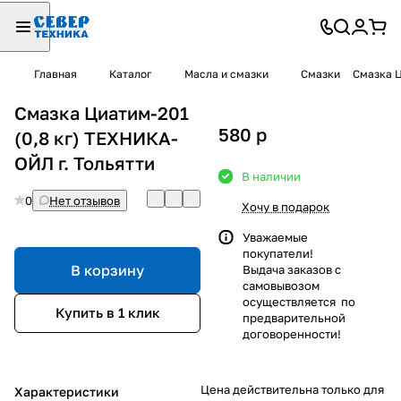
Главная
Каталог
Масла и смазки
Смазки
Смазка Ц
Смазка Циатим-201
580
p
(0,8 кг) ТЕХНИКА-
ОЙЛ г. Тольятти
В наличии
0
Нет отзывов
Хочу в подарок
Уважаемые
покупатели!
В корзину
Выдача заказов с
самовывозом
осуществляется по
Купить в 1 клик
предварительной
договоренности!
Цена действительна только для
Характеристики