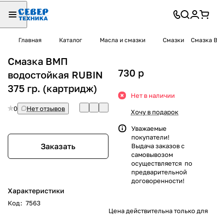
Главная
Каталог
Масла и смазки
Смазки
Смазка В
Смазка ВМП
730
p
водостойкая RUBIN
375 гр. (картридж)
Нет в наличии
0
Нет отзывов
Хочу в подарок
Уважаемые
покупатели!
Заказать
Выдача заказов с
самовывозом
осуществляется по
предварительной
договоренности!
Характеристики
Код
:
7563
Цена действительна только для