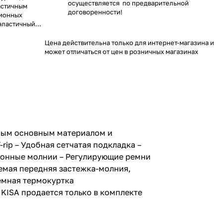
осуществляется по предварительной
ластичным
договоренности!
ционных
эластичный
одкладка – Два
Цена действительна только для интернет-магазина и
рманы –
может отличаться от цен в розничных магазинах
ни на подоле
– Съемный
 передняя
укцией – D-
ючателя
ницаемость
 Y-HEAT 80 г
ько в
чным основным материалом и
rip – Удобная сетчатая подкладка –
ионные молнии – Регулирующие ремни
аемая передняя застежка-молния,
ъемная термокуртка
KISA продается только в комплекте