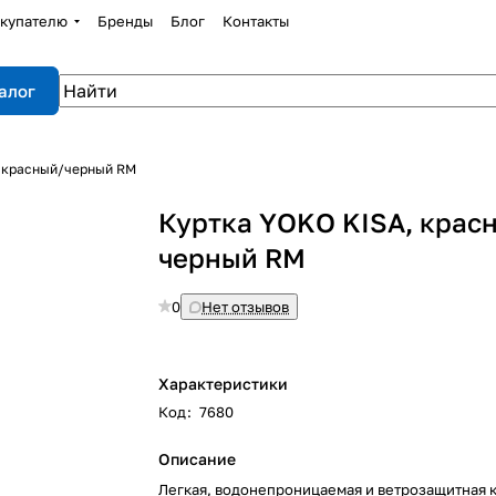
купателю
Бренды
Блог
Контакты
алог
, красный/черный RM
Куртка YOKO KISA, крас
черный RM
0
Нет отзывов
Характеристики
Код
:
7680
Описание
Легкая, водонепроницаемая и ветрозащитная к