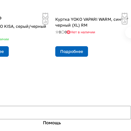
p
Куртка YOKO VAPARI WARM, синий/
черный (XL) RM
O KISA, серый/черный
0
0
Нет в наличии
личии
ее
Подробнее
Помощь