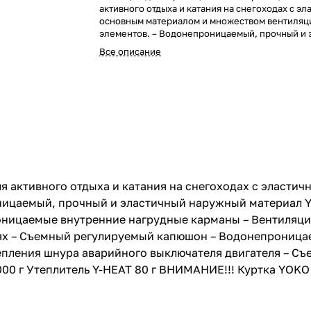
активного отдыха и катания на снегоходах с э
основным материалом и множеством вентиля
элементов. – Водонепроницаемый, прочный и 
наружный материал Y-rip – Удобная сетчатая п
Все описание
больших передних кармана на молнии и
водонепроницаемые внутренние нагрудные ка
Вентиляционные молнии – Регулирующие рем
и манжетах – Манжеты из лайкры на запястьях 
регулируемый капюшон – Водонепроницаемая
застежка-молния, защищенная складной констр
кольцо для крепления шнура аварийного выкл
двигателя – Съемная термокуртка Водонепро
8000 мм Паропроницаемость 8000 г Утеплитель
ВНИМАНИЕ!!! Куртка YOKO KISA продается тол
комплекте со штанами YOKO KISA
я активного отдыха и катания на снегоходах с эласти
аемый, прочный и эластичный наружный материал Y-
оницаемые внутренние нагрудные карманы – Вентиляц
ьях – Съемный регулируемый капюшон – Водонепрониц
репления шнура аварийного выключателя двигателя – С
 г Утеплитель Y-HEAT 80 г ВНИМАНИЕ!!! Куртка YOKO 