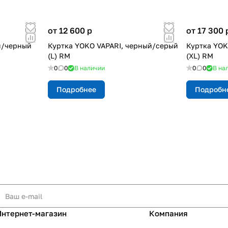
от 12 600
p
от 17 300
й/черный
Куртка YOKO VAPARI, черный/серый
Куртка YOK
(L) RM
(XL) RM
0
0
В наличии
0
0
В на
Подробнее
Подробн
Интернет-магазин
Компания