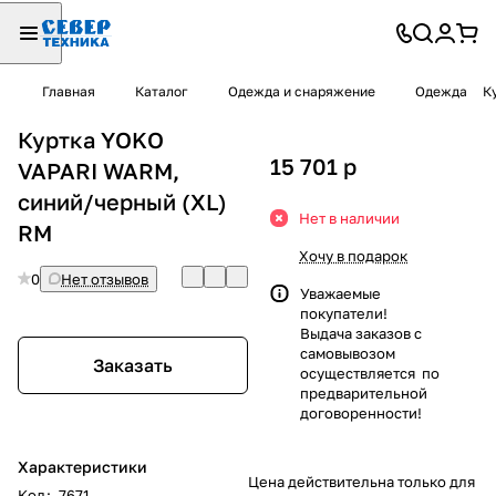
Главная
Каталог
Одежда и снаряжение
Одежда
К
Куртка YOKO
15 701
p
VAPARI WARM,
синий/черный (XL)
Нет в наличии
RM
Хочу в подарок
0
Нет отзывов
Уважаемые
покупатели!
Выдача заказов с
самовывозом
Заказать
осуществляется по
предварительной
договоренности!
Характеристики
Цена действительна только для
Код
:
7671