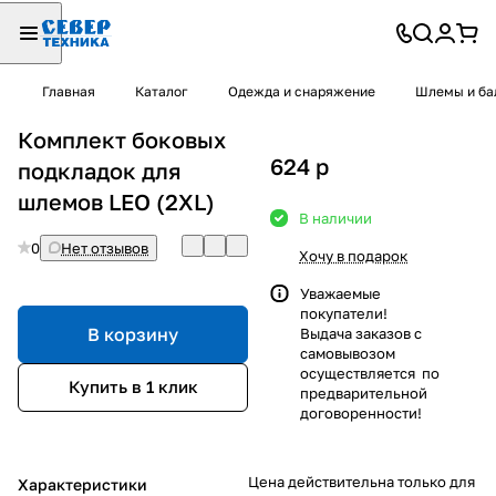
Главная
Каталог
Одежда и снаряжение
Шлемы и ба
Комплект боковых
624
p
подкладок для
шлемов LEO (2XL)
В наличии
0
Нет отзывов
Хочу в подарок
Уважаемые
покупатели!
В корзину
Выдача заказов с
самовывозом
осуществляется по
Купить в 1 клик
предварительной
договоренности!
Цена действительна только для
Характеристики