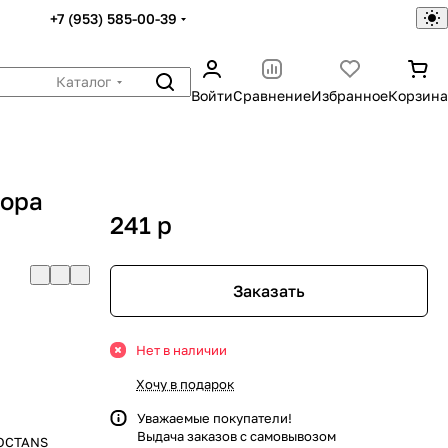
+7 (953) 585-00-39
Каталог
Войти
Сравнение
Избранное
Корзина
зора
241
p
S
Заказать
Нет в наличии
Хочу в подарок
Уважаемые покупатели!
Выдача заказов с самовывозом
/OCTANS