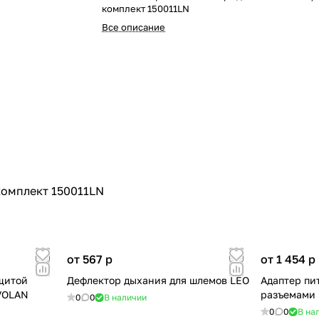
комплект 150011LN
Все описание
омплект 150011LN
от 567
p
от 1 454
p
щитой
Дефлектор дыхания для шлемов LEO
Адаптер питания с двумя RCA
 VOLAN
разъемами
0
0
В наличии
0
0
В на