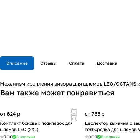
Описание
Отзывы
Оплата
Доставка
Механизм крепления визора для шлемов LEO/OCTANS к
Вам также может понравиться
от 624
p
от 765
p
Комплект боковых подкладок для
Дефлектор дыхания с за
шлемов LEO (2XL)
подбородка для шлемов
0
0
В наличии
0
0
В наличии