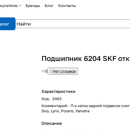
купателю
Бренды
Блог
Контакты
алог
Подшипник 6204 SKF от
0
Нет отзывов
Характеристики
Код
:
2463
Комментарий
:
П-к катка задней подвески снег
Doo, Lynx, Polaris, Yamaha
Описание