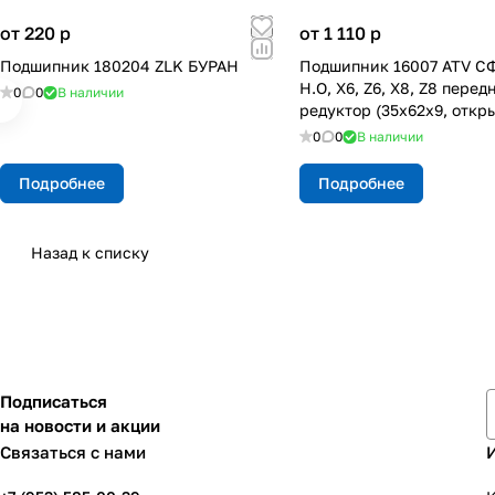
от 220
p
от 1 110
p
Подшипник 180204 ZLK БУРАН
Подшипник 16007 ATV СФ
H.O, X6, Z6, X8, Z8 перед
0
0
В наличии
редуктор (35х62х9, откр
0
0
В наличии
Подробнее
Подробнее
Назад к списку
Подписаться
на новости и акции
Связаться с нами