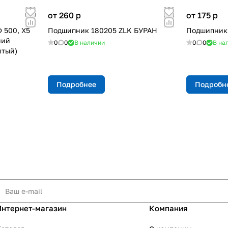
от 260
p
от 175
p
 500, X5
Подшипник 180205 ZLK БУРАН
Подшипник
ний
0
0
В наличии
0
0
В на
ытый)
Подробнее
Подробн
Интернет-магазин
Компания