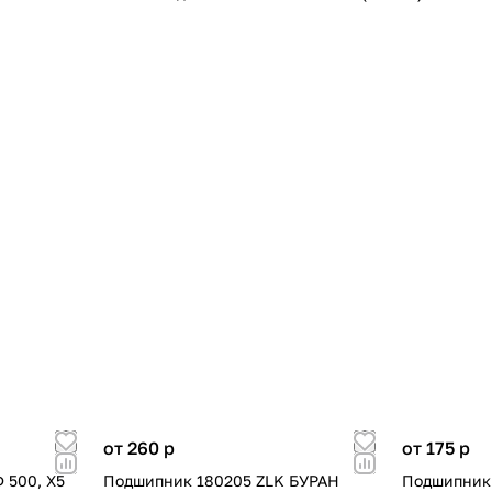
от 260
p
от 175
p
 500, X5
Подшипник 180205 ZLK БУРАН
Подшипник