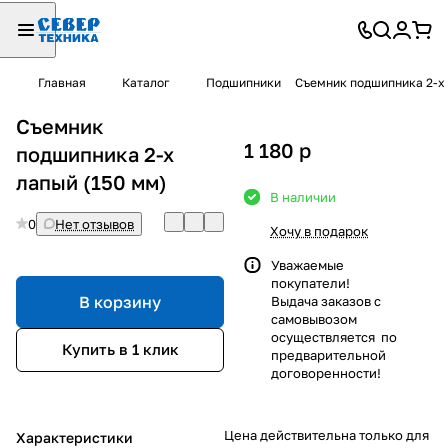
Главная
Каталог
Подшипники
Съемник подшипника 2-х 
Съемник
1 180
p
подшипника 2-х
лапый (150 мм)
В наличии
0
Нет отзывов
Хочу в подарок
Уважаемые
покупатели!
В корзину
Выдача заказов с
самовывозом
осуществляется по
Купить в 1 клик
предварительной
договоренности!
Цена действительна только для
Характеристики