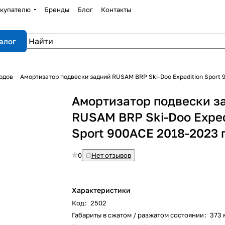
купателю
Бренды
Блог
Контакты
алог
одов
Амортизатор подвески задний RUSAM BRP Ski-Doo Expedition Sport 
Амортизатор подвески з
RUSAM BRP Ski-Doo Exped
Sport 900ACE 2018-2023 
0
Нет отзывов
Характеристики
Код
:
2502
Габариты в сжатом / разжатом состоянии
:
373 