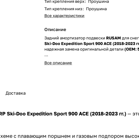
Тип крепления верх
:
Проушина
Тип крепления низ
:
Проушина
Все характеристики
Описание
Задний амортизатор подвески
RUSAM
для сне
Ski-Doo Expedition Sport 900 ACE (2018-2023 гг
надежная замена оригинальной детали
(OEM: 
Амортизатор выполнен по современной однот
Все описание
с плавающим поршнем и газовым подпором вы
давления, что обеспечивает стабильную работ
условиях. Конструкция разработана для активн
повышая комфорт, управляемость и проходимо
снегохода. Возможность регулировки преднат
Доставка
позволяет точно настроить поведение подвеск
стиль катания и нагрузку.
Изделие производится в России компанией «Р
RP Ski-Doo Expedition Sport 900 ACE (2018-2023 гг.)
— эт
Амортизаторы» (RUSAM) с гарантией 12 месяце
покупкой рекомендуем уточнить применяемос
оригинальному номеру вашего снегохода.
хеме с плавающим поршнем и газовым подпором высоко