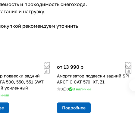
яемость и проходимость снегохода.
атания и нагрузку.
 покупкой рекомендуем уточнить
от 13 990
p
р подвески задний
Амортизатор подвески задний SPI
А 500, 550, 551 SWT
ARCTIC CAT 570, XT, Z1
ый усиленный
0
0
В наличии
личии
ее
Подробнее