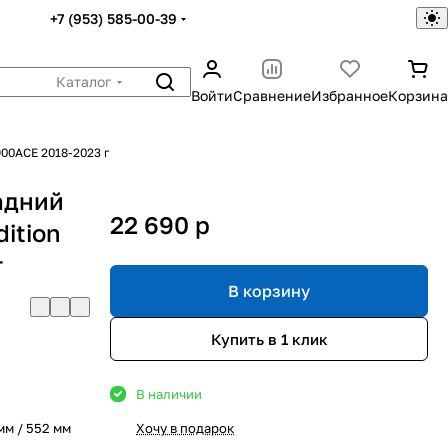
+7 (953) 585-00-39
Каталог
Войти
Сравнение
Избранное
Корзина
900ACE 2018-2023 г
адний
22 690
p
ition
г
В корзину
Купить в 1 клик
В наличии
мм / 552 мм
Хочу в подарок