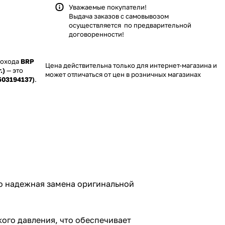
Уважаемые покупатели!
Выдача заказов с самовывозом
осуществляется по предварительной
договоренности!
гохода
BRP
Цена действительна только для интернет-магазина и
.)
— это
может отличаться от цен в розничных магазинах
503194137)
.
рубной схеме
сокого
у в любых
ой езды,
сть
яга пружин
и под ваш
усские
о надежная замена оригинальной
в. Перед
ть по
го давления, что обеспечивает