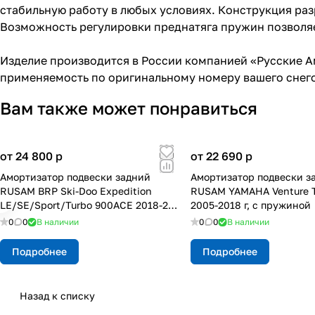
стабильную работу в любых условиях. Конструкция раз
Возможность регулировки преднатяга пружин позволяет
Изделие производится в России компанией «Русские А
применяемость по оригинальному номеру вашего снег
Вам также может понравиться
от 24 800
p
от 22 690
p
Амортизатор подвески задний
Амортизатор подвески з
RUSAM BRP Ski-Doo Expedition
RUSAM YAMAHA Venture T
LE/SE/Sport/Turbo 900ACE 2018-23 г.
2005-2018 г, с пружиной
центр.
0
0
В наличии
0
0
В наличии
Подробнее
Подробнее
Назад к списку