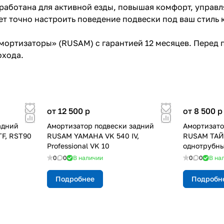
работана для активной езды, повышая комфорт, управл
 точно настроить поведение подвески под ваш стиль к
мортизаторы» (RUSAM) с гарантией 12 месяцев. Перед
охода.
от 12 500
p
от 8 500
p
адний
Амортизатор подвески задний
Амортизато
F, RST90
RUSAM YAMAHA VK 540 IV,
RUSAM ТАЙГ
Professional VK 10
однотрубн
0
0
В наличии
0
0
В на
Подробнее
Подробн