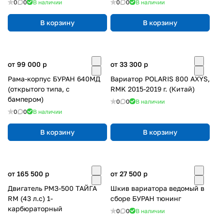
0
0
В наличии
0
0
В наличии
В корзину
В корзину
от 99 000
p
от 33 300
p
Рама-корпус БУРАН 640МД
Вариатор POLARIS 800 AXYS,
(открытого типа, с
RMK 2015-2019 г. (Китай)
бампером)
0
0
В наличии
0
0
В наличии
В корзину
В корзину
от 165 500
p
от 27 500
p
Двигатель РМЗ-500 ТАЙГА
Шкив вариатора ведомый в
RM (43 л.с) 1-
сборе БУРАН тюнинг
карбюраторный
0
0
В наличии