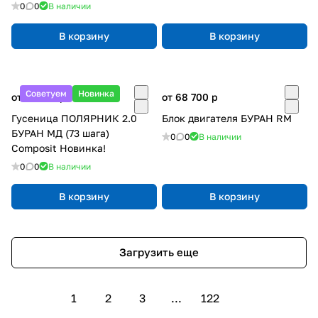
0
0
В наличии
В корзину
В корзину
Советуем
Новинка
от 25 350
p
от 68 700
p
Гусеница ПОЛЯРНИК 2.0
Блок двигателя БУРАН RM
БУРАН МД (73 шага)
0
0
В наличии
Composit Новинка!
0
0
В наличии
В корзину
В корзину
Загрузить еще
1
2
3
...
122