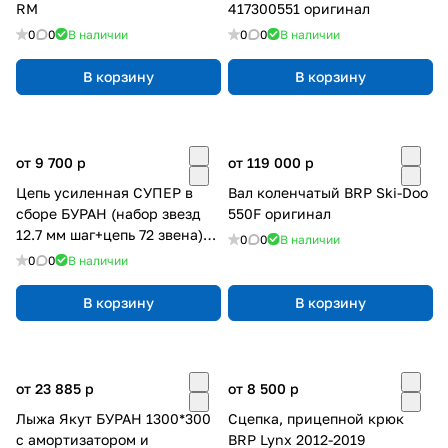
RM
417300551 оригинал
0
0
В наличии
0
0
В наличии
В корзину
В корзину
от 9 700
p
от 119 000
p
Цепь усиленная СУПЕР в
Вал коленчатый BRP Ski-Doo
сборе БУРАН (набор звезд
550F оригинал
12.7 мм шаг+цепь 72 звена)
0
0
В наличии
Ижевск
0
0
В наличии
В корзину
В корзину
от 23 885
p
от 8 500
p
Лыжа Якут БУРАН 1300*300
Сцепка, прицепной крюк
с амортизатором и
BRP Lynx 2012-2019