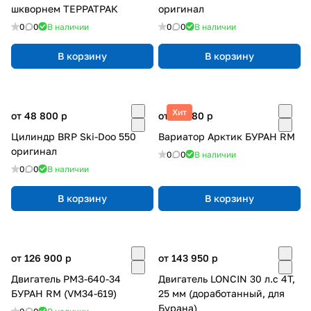
шкворнем ТЕРРАТРАК
оригинал
0
0
В наличии
0
0
В наличии
В корзину
В корзину
Хит
от 48 800
p
от 25 680
p
Цилиндр BRP Ski-Doo 550
Вариатор Арктик БУРАН RM
оригинал
0
0
В наличии
0
0
В наличии
В корзину
В корзину
от 126 900
p
от 143 950
p
Двигатель РМЗ-640-34
Двигатель LONCIN 30 л.с 4Т,
БУРАН RM (VM34-619)
25 мм (доработанный, для
Бурана)