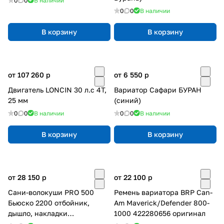
0
0
В наличии
0
0
В наличии
В корзину
В корзину
от 107 260
p
от 6 550
p
Двигатель LONCIN 30 л.с 4Т,
Вариатор Сафари БУРАН
25 мм
(синий)
0
0
В наличии
0
0
В наличии
В корзину
В корзину
от 28 150
p
от 22 100
p
Сани-волокуши PRO 500
Ремень вариатора BRP Can-
Бьюско 2200 отбойник,
Am Maverick/Defender 800-
дышло, накладки
1000 422280656 оригинал
(ЦентрПласт)