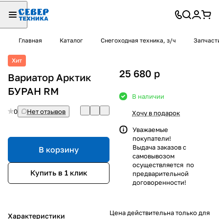
Главная
Каталог
Снегоходная техника, з/ч
Запчаст
Хит
25 680
p
Вариатор Арктик
БУРАН RM
В наличии
0
Нет отзывов
Хочу в подарок
Уважаемые
покупатели!
Выдача заказов с
В корзину
самовывозом
осуществляется по
Купить в 1 клик
предварительной
договоренности!
Цена действительна только для
Характеристики