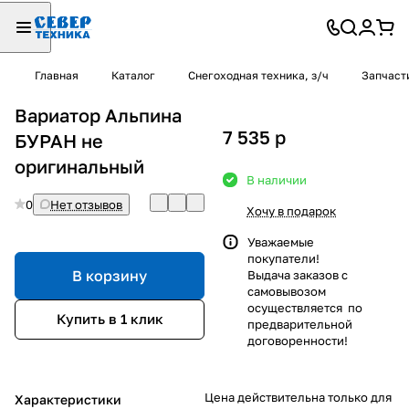
Главная
Каталог
Снегоходная техника, з/ч
Запчаст
Вариатор Альпина
7 535
p
БУРАН не
оригинальный
В наличии
0
Нет отзывов
Хочу в подарок
Уважаемые
покупатели!
В корзину
Выдача заказов с
самовывозом
осуществляется по
Купить в 1 клик
предварительной
договоренности!
Цена действительна только для
Характеристики