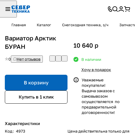
Главная
Каталог
Снегоходная техника, з/ч
Запчаст
Вариатор Арктик
10 640
p
БУРАН
0
Нет отзывов
В наличии
Хочу в подарок
Уважаемые
В корзину
покупатели!
Выдача заказов с
самовывозом
Купить в 1 клик
осуществляется по
предварительной
договоренности!
Характеристики
Код
:
4973
Цена действительна только для