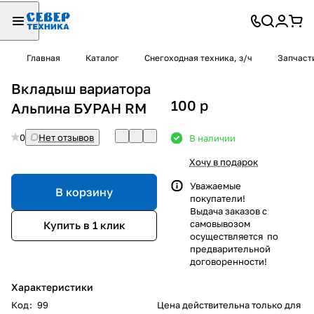
Главная
Каталог
Снегоходная техника, з/ч
Запчаст
Вкладыш вариатора
100
p
Альпина БУРАН RM
0
Нет отзывов
В наличии
Хочу в подарок
Уважаемые
В корзину
покупатели!
Выдача заказов с
самовывозом
Купить в 1 клик
осуществляется по
предварительной
договоренности!
Характеристики
Код
:
99
Цена действительна только для