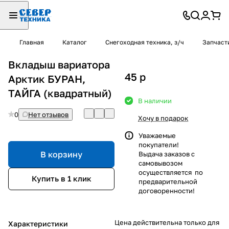
Главная
Каталог
Снегоходная техника, з/ч
Запчаст
Вкладыш вариатора
45
p
Арктик БУРАН,
ТАЙГА (квадратный)
В наличии
0
Нет отзывов
Хочу в подарок
Уважаемые
покупатели!
В корзину
Выдача заказов с
самовывозом
осуществляется по
Купить в 1 клик
предварительной
договоренности!
Цена действительна только для
Характеристики