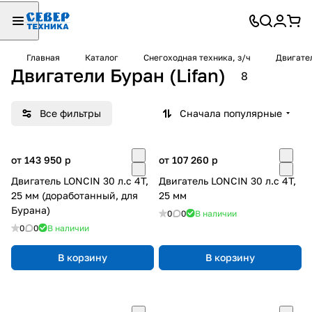
Главная
Каталог
Снегоходная техника, з/ч
Двигател
Двигатели Буран (Lifan)
8
Все фильтры
Сначала популярные
от 143 950
p
от 107 260
p
Двигатель LONCIN 30 л.с 4Т,
Двигатель LONCIN 30 л.с 4Т,
25 мм (доработанный, для
25 мм
Бурана)
0
0
В наличии
0
0
В наличии
В корзину
В корзину