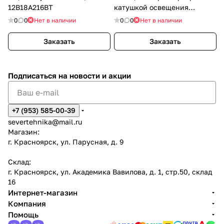
12В18А216ВТ
катушкой освещения
12В7А84ВТ
0
0
Нет в наличии
0
0
Нет в наличии
Заказать
Заказать
Подписаться
на новости и акции
+7 (953) 585-00-39
severtehnika@mail.ru
Магазин:
г. Красноярск, ул. Парусная, д. 9
Склад:
г. Красноярск, ул. Академика Вавилова, д. 1, стр.50, склад
16
Интернет-магазин
Компания
Помощь