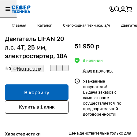
Главная
Каталог
Снегоходная техника, з/ч
Двигател
Двигатель LIFAN 20
51 950
p
л.с. 4Т, 25 мм,
электростартер, 18A
В наличии
0
Нет отзывов
Хочу в подарок
Уважаемые
покупатели!
В корзину
Выдача заказов с
самовывозом
осуществляется по
Купить в 1 клик
предварительной
договоренности!
Цена действительна только для
Характеристики