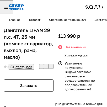
Главная
Каталог
Снегоходная техника, з/ч
Двигател
Двигатель LIFAN 29
113 990
p
л.с. 4Т, 25 мм
(комплект вариатор,
Нет в наличии
выхлоп, рама,
Хочу в подарок
масло)
Уважаемые
0
Нет отзывов
покупатели!
Выдача заказов с
самовывозом
осуществляется по
предварительной
Заказать
договоренности!
Цена действительна только для