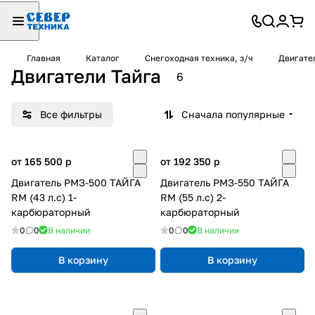
Главная
Каталог
Снегоходная техника, з/ч
Двигател
Двигатели Тайга
6
Все фильтры
Сначала популярные
от 165 500
p
от 192 350
p
Двигатель РМЗ-500 ТАЙГА
Двигатель РМЗ-550 ТАЙГА
RM (43 л.с) 1-
RM (55 л.с) 2-
карбюраторный
карбюраторный
0
0
В наличии
0
0
В наличии
В корзину
В корзину