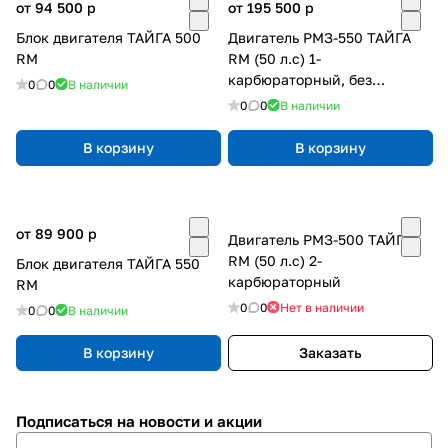
от 94 500
p
от 195 500
p
Блок двигателя ТАЙГА 500
Двигатель РМЗ-550 ТАЙГА
RM
RM (50 л.с) 1-
карбюраторный, без
0
0
В наличии
карбюратора
0
0
В наличии
В корзину
В корзину
от 89 900
p
Двигатель РМЗ-500 ТАЙГА
RM (50 л.с) 2-
Блок двигателя ТАЙГА 550
карбюраторный
RM
0
0
Нет в наличии
0
0
В наличии
В корзину
Заказать
Подписаться
на новости и акции