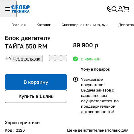
Главная
Каталог
Снегоходная техника, з/ч
Двигател
Блок двигателя
89 900
p
ТАЙГА 550 RM
0
Нет отзывов
В наличии
Хочу в подарок
Уважаемые
В корзину
покупатели!
Выдача заказов с
самовывозом
Купить в 1 клик
осуществляется по
предварительной
договоренности!
Характеристики
Код
:
2126
Цена действительна только для