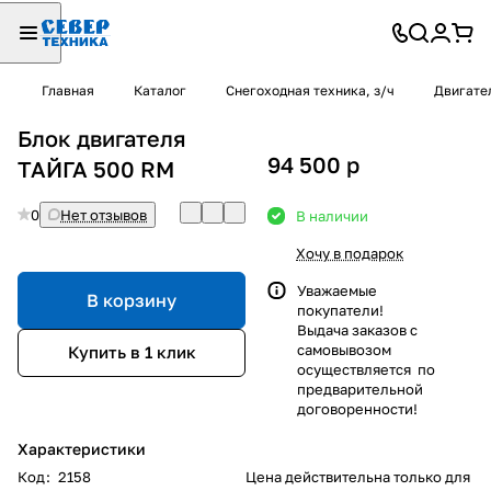
Главная
Каталог
Снегоходная техника, з/ч
Двигател
Блок двигателя
94 500
p
ТАЙГА 500 RM
0
Нет отзывов
В наличии
Хочу в подарок
Уважаемые
В корзину
покупатели!
Выдача заказов с
самовывозом
Купить в 1 клик
осуществляется по
предварительной
договоренности!
Характеристики
Код
:
2158
Цена действительна только для