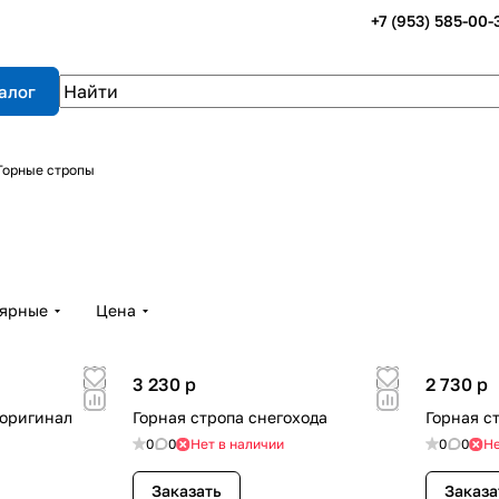
+7 (953) 585-00-
алог
Горные стропы
лярные
Цена
3 230
p
2 730
p
 оригинал
Горная стропа снегохода
Горная с
0
0
Нет в наличии
0
0
Не
Заказать
Заказа