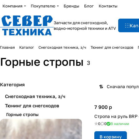
Компания
Покупателю
Бренды
Блог
Контакты
Запчасти для снегоходной,
Кат
водно-моторной техники и ATV
Главная
Каталог
Снегоходная техника, з/ч
Тюнинг для снегоходов
Горные стропы
3
Категория
Сначала попу
Снегоходная техника, з/ч
Тюнинг для снегоходов
7 900
p
Горные стропы
Стропа на руль BRP
0
0
В наличии
В корзину