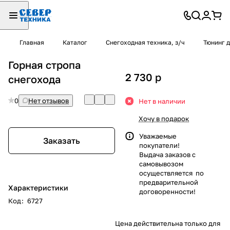
Главная
Каталог
Снегоходная техника, з/ч
Тюнинг 
Горная стропа
2 730
p
снегохода
0
Нет отзывов
Нет в наличии
Хочу в подарок
Уважаемые
Заказать
покупатели!
Выдача заказов с
самовывозом
осуществляется по
предварительной
Характеристики
договоренности!
Код
:
6727
Цена действительна только для