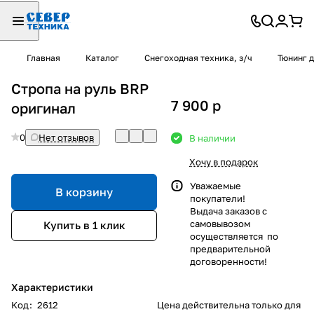
Главная
Каталог
Снегоходная техника, з/ч
Тюнинг 
Стропа на руль BRP
7 900
p
оригинал
0
Нет отзывов
В наличии
Хочу в подарок
Уважаемые
В корзину
покупатели!
Выдача заказов с
самовывозом
Купить в 1 клик
осуществляется по
предварительной
договоренности!
Характеристики
Код
:
2612
Цена действительна только для