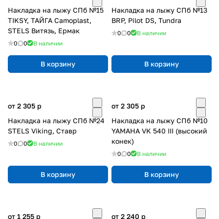
Накладка на лыжу СПб №15
Накладка на лыжу СПб №13
TIKSY, ТАЙГА Camoplast,
BRP, Pilot DS, Tundra
STELS Витязь, Ермак
0
0
В наличии
0
0
В наличии
В корзину
В корзину
от 2 305
p
от 2 305
p
Накладка на лыжу СПб №24
Накладка на лыжу СПб №10
STELS Viking, Ставр
YAMAHA VK 540 III (высокий
конек)
0
0
В наличии
0
0
В наличии
В корзину
В корзину
от 1 255
p
от 2 240
p