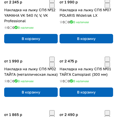
от 2 245
p
от 1 990
p
Накладка на лыжу СПб №12
Накладка на лыжу СПб №07
YAMAHA VK 540 IV, V, VK
POLARIS Widetrak LX
Professional
0
0
В наличии
0
0
В наличии
В корзину
В корзину
от 1 990
p
от 2 475
p
Накладка на лыжу СПб №02
Накладка на лыжу СПб №01
ТАЙГА (металлическая лыжа)
ТАЙГА Camoplast (300 мм)
0
0
В наличии
0
0
В наличии
В корзину
В корзину
от 1 865
p
от 2 490
p