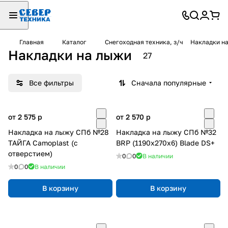
Главная
Каталог
Снегоходная техника, з/ч
Накладки н
Накладки на лыжи
27
Все фильтры
Сначала популярные
от 2 575
p
от 2 570
p
Накладка на лыжу СПб №28
Накладка на лыжу СПб №32
ТАЙГА Camoplast (с
BRP (1190х270х6) Blade DS+
отверстием)
0
0
В наличии
0
0
В наличии
В корзину
В корзину