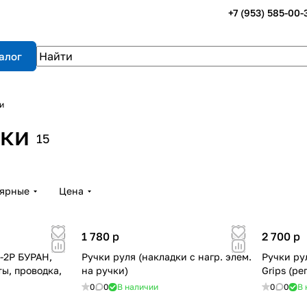
+7 (953) 585-00-
алог
и
рки
15
лярные
Цена
1 780
p
2 700
p
-2Р БУРАН,
Ручки руля (накладки с нагр. элем.
Ручки ру
ы, проводка,
на ручки)
Grips (ре
0
0
В наличии
0
0
В 