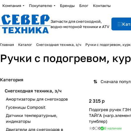
Компания
Покупателю
Бренды
Блог
Контакты
Запчасти для снегоходной,
Кат
водно-моторной техники и ATV
Главная
Каталог
Снегоходная техника, з/ч
Ручки с подогревом, курк
Ручки с подогревом, ку
Категория
Сначала попу
Снегоходная техника, з/ч
Амортизаторы для снегоходов
2 315
p
Гусеницы Composit
Подогрев ручек ГЭН
Датчики температурные,
ТАЙГА (нагр.элемент
индикаторы
тумблер)
0
0
В наличии
Двигатели для снегоходов в