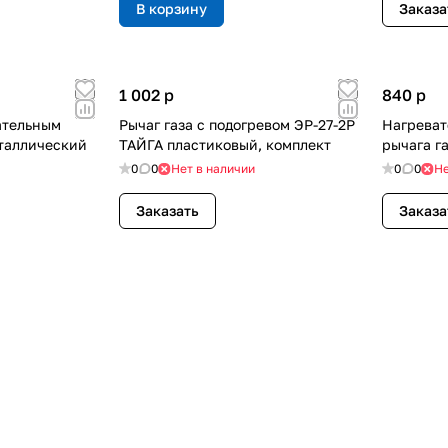
В корзину
Заказа
1 002
p
840
p
вательным
Рычаг газа с подогревом ЭР-27-2Р
Нагреват
таллический
ТАЙГА пластиковый, комплект
рычага га
0
0
Нет в наличии
0
0
Не
Заказать
Заказа