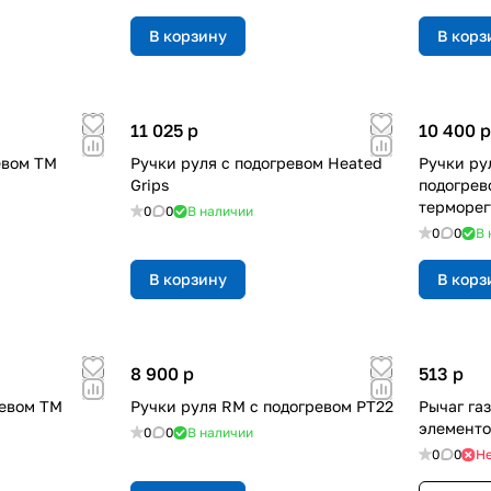
В корзину
В корз
11 025
p
10 400
p
евом ТМ
Ручки руля с подогревом Heated
Ручки ру
Grips
подогрев
терморег
0
0
В наличии
0
0
В 
В корзину
В корз
8 900
p
513
p
ревом ТМ
Ручки руля RM с подогревом РТ22
Рычаг га
элементо
0
0
В наличии
0
0
Не