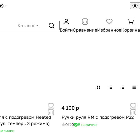
39
Каталог
Войти
Сравнение
Избранное
Корзина
4 100
p
ля с подогревом Heated
Ручки руля RM с подогревом Р22
гул. темпер., 3 режима)
0
0
В наличии
наличии