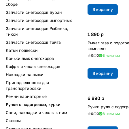
сборе
В корзину
Запчасти снегоходов Буран
Запчасти снегоходов импортных
Запчасти снегоходов Рыбинка,
1 890
p
Тикси
Запчасти снегоходов Тайга
Рычаг газа с подогр
комплект
Катки подвески
0
0
В наличии
Коньки лыж снегоходов
Кофры и чехлы снегоходов
В корзину
Накладки на лыжи
Принадлежности для
транспортировки
Ремни вариаторные
6 890
p
Ручки с подогревом, курки
Ручки руля с подог
Сани, накладки и чехлы к ним
0
0
В наличии
Склизы
Стекла для снегоходов