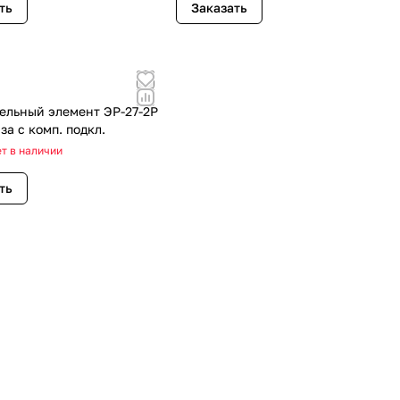
ть
Заказать
ельный элемент ЭР-27-2Р
за с комп. подкл.
т в наличии
ть