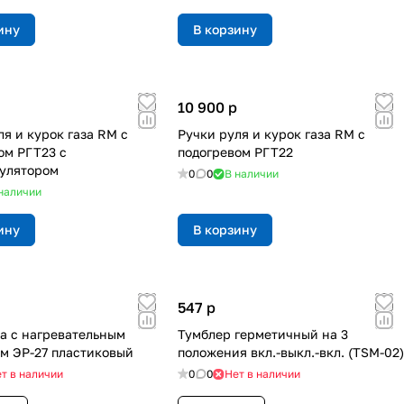
ину
В корзину
10 900
p
ля и курок газа RM с
Ручки руля и курок газа RM с
ом РГТ23 с
подогревом РГТ22
улятором
0
0
В наличии
наличии
ину
В корзину
547
p
за с нагревательным
Тумблер герметичный на 3
м ЭР-27 пластиковый
положения вкл.-выкл.-вкл. (TSM-02)
т в наличии
0
0
Нет в наличии