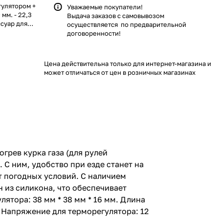
гулятором +
Уважаемые покупатели!
мм. - 22,3
Выдача заказов с самовывозом
ссуар для
осуществляется по предварительной
ри езде
договоренности!
лятора, вы
в зависимости
ажима на
Цена действительна только для интернет-магазина и
комфортной.
может отличаться от цен в розничных магазинах
о
 ручки: 129
 Размеры
 выводов
25 A
ка)
кс. нагрузка
 В (AC, DC)
0 мм
грев курка газа (для рулей
 С ним, удобство при езде станет на
т погодных условий. С наличием
н из силикона, что обеспечивает
лятора: 38 мм * 38 мм * 16 мм. Длина
) Напряжение для терморегулятора: 12