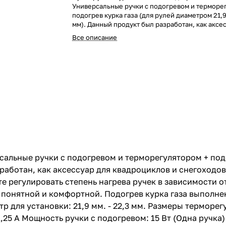
Универсальные ручки с подогревом и терморе
подогрев курка газа (для рулей диаметром 21,9 
мм). Данный продукт был разработан, как аксе
квадроциклов и снегоходов. С ним, удобство п
Все описание
станет на порядок выше. С помощью терморегу
сможете регулировать степень нагрева ручек 
от погодных условий. С наличием цангового з
ручке, установка станет быстрой, понятной и 
Подогрев курка газа выполнен из силикона, чт
обеспечивает гибкость. Характеристики: Длина
мм. Диаметр для установки: 21,9 мм. - 22,3 мм.
терморегулятора: 38 мм * 38 мм * 16 мм. Длина
(проводов): 600 мм. Ток ручки с подогревом: 1,
Мощность ручки с подогревом: 15 Вт (Одна руч
Напряжение для терморегулятора: 12 В (DC) Ма
на терморегулятор: 10 А Курок: Напряжение: 12
Ток: 0,3 А Мощность: 3.6 Вт Длина выводов: 60
сальные ручки с подогревом и терморегулятором + подо
работан, как аксессуар для квадроциклов и снегоходов.
 регулировать степень нагрева ручек в зависимости о
, понятной и комфортной. Подогрев курка газа выполне
р для установки: 21,9 мм. - 22,3 мм. Размеры терморегу
1,25 A Мощность ручки с подогревом: 15 Вт (Одна ручка