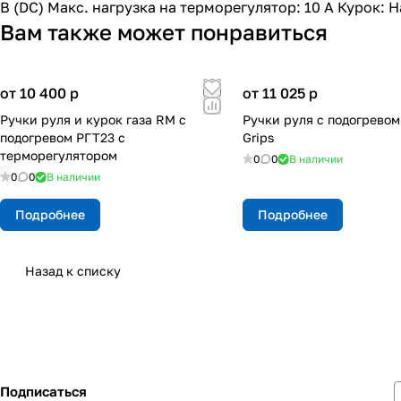
В (DC) Макс. нагрузка на терморегулятор: 10 А Курок: 
Вам также может понравиться
от 10 400
p
от 11 025
p
Ручки руля и курок газа RM с
Ручки руля с подогревом
подогревом РГТ23 с
Grips
терморегулятором
0
0
В наличии
0
0
В наличии
Подробнее
Подробнее
Назад к списку
Подписаться