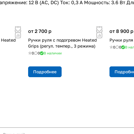
Напряжение: 12 В (AC, DC) Ток: 0,3 А Мощность: 3.6 Вт 
от 2 700
p
от 8 900
p
 Heated
Ручки руля с подогревом Heated
Ручки руля
Grips (регул. темпер., 3 режима)
0
0
В на
0
0
В наличии
Подробнее
Подробн