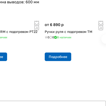
Длина выводов: 600 мм
от 6 890
p
 RM с подогревом РТ22
Ручки руля с подогревом ТМ
личии
0
0
В наличии
ее
Подробнее