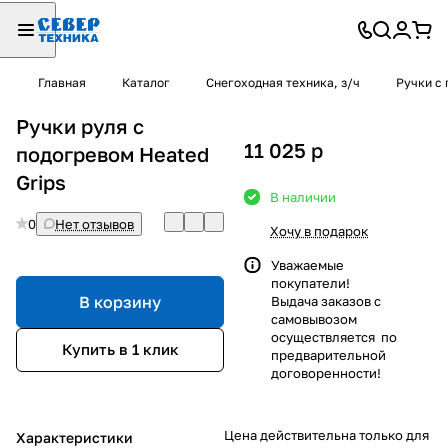
Главная
Каталог
Снегоходная техника, з/ч
Ручки с 
Ручки руля с
11 025
p
подогревом Heated
Grips
В наличии
0
Нет отзывов
Хочу в подарок
Уважаемые
покупатели!
В корзину
Выдача заказов с
самовывозом
осуществляется по
Купить в 1 клик
предварительной
договоренности!
Цена действительна только для
Характеристики