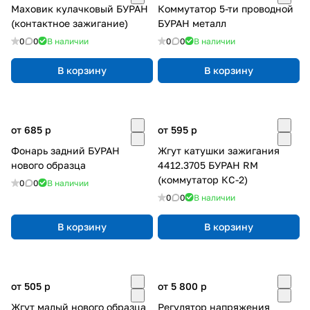
Маховик кулачковый БУРАН
Коммутатор 5-ти проводной
(контактное зажигание)
БУРАН металл
0
0
В наличии
0
0
В наличии
В корзину
В корзину
от 685
p
от 595
p
Фонарь задний БУРАН
Жгут катушки зажигания
нового образца
4412.3705 БУРАН RM
(коммутатор КС-2)
0
0
В наличии
0
0
В наличии
В корзину
В корзину
от 505
p
от 5 800
p
Жгут малый нового образца
Регулятор напряжения