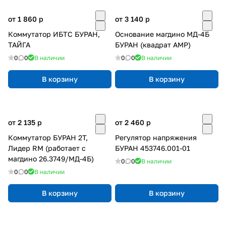
от 1 860
p
от 3 140
p
Коммутатор ИБТС БУРАН,
Основание магдино МД-4Б
ТАЙГА
БУРАН (квадрат АМР)
0
0
В наличии
0
0
В наличии
В корзину
В корзину
от 2 135
p
от 2 460
p
Коммутатор БУРАН 2Т,
Регулятор напряжения
Лидер RM (работает с
БУРАН 453746.001-01
магдино 26.3749/МД-4Б)
0
0
В наличии
0
0
В наличии
В корзину
В корзину