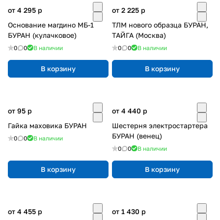
от 4 295
p
от 2 225
p
Основание магдино МБ-1
ТЛМ нового образца БУРАН,
БУРАН (кулачковое)
ТАЙГА (Москва)
0
0
В наличии
0
0
В наличии
В корзину
В корзину
от 95
p
от 4 440
p
Гайка маховика БУРАН
Шестерня электростартера
БУРАН (венец)
0
0
В наличии
0
0
В наличии
В корзину
В корзину
от 4 455
p
от 1 430
p