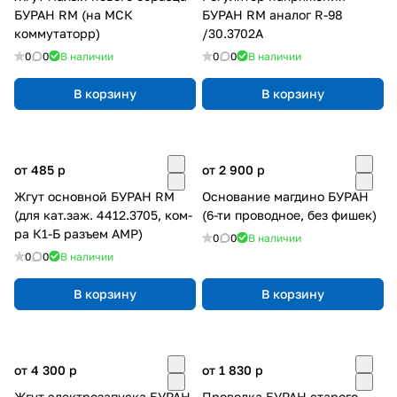
БУРАН RM (на МСК
БУРАН RM аналог R-98
коммутаторр)
/30.3702А
0
0
В наличии
0
0
В наличии
В корзину
В корзину
от 485
p
от 2 900
p
Жгут основной БУРАН RM
Основание магдино БУРАН
(для кат.заж. 4412.3705, ком-
(6-ти проводное, без фишек)
ра К1-Б разъем АМР)
0
0
В наличии
0
0
В наличии
В корзину
В корзину
от 4 300
p
от 1 830
p
Жгут электрозапуска БУРАН
Проводка БУРАН старого