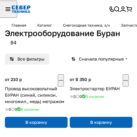
Главная
Каталог
Снегоходная техника, з/ч
Запчаст
Электрооборудование Буран
84
Все фильтры
Сначала популярные
от 210
p
от 8 350
p
Провод высоковольтный
Электростартер БУРАН
БУРАН (синий, силикон,
0
0
В наличии
многожил., медь) метражом
0
0
В наличии
В корзину
В корзину