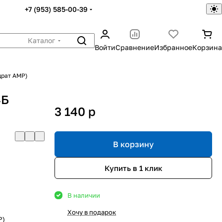
+7 (953) 585-00-39
Каталог
Войти
Сравнение
Избранное
Корзина
драт АМР)
4Б
3 140
p
В корзину
Купить в 1 клик
В наличии
Хочу в подарок
Р)