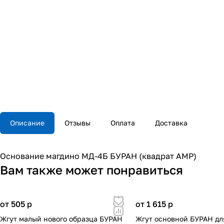
Описание
Отзывы
Оплата
Доставка
Основание магдино МД-4Б БУРАН (квадрат АМР)
Вам также может понравиться
от 505
p
от 1 615
p
Жгут малый нового образца БУРАН
Жгут основной БУРАН дл