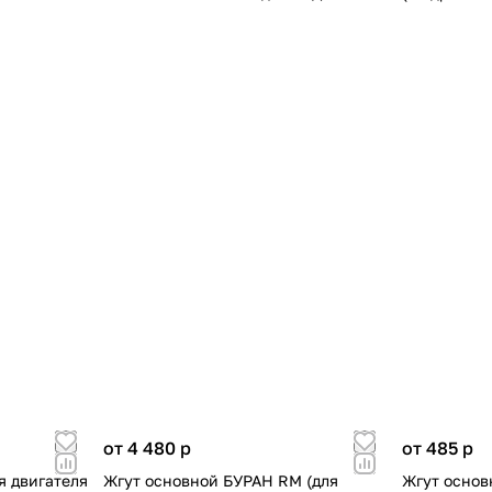
от 4 480
p
от 485
p
я двигателя
Жгут основной БУРАН RM (для
Жгут основ