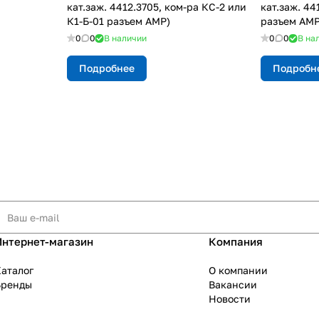
кат.заж. 4412.3705, ком-ра КС-2 или
кат.заж. 44
К1-Б-01 разъем АМР)
разъем АМР
0
0
В наличии
0
0
В на
Подробнее
Подробн
Интернет-магазин
Компания
аталог
О компании
Бренды
Вакансии
Новости