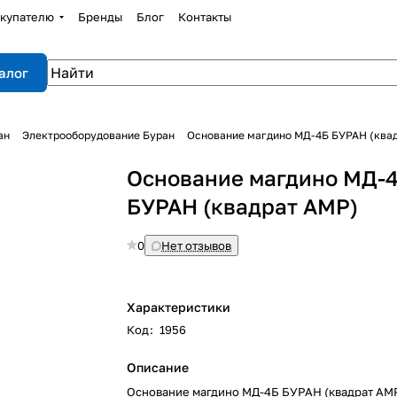
купателю
Бренды
Блог
Контакты
алог
ан
Электрооборудование Буран
Основание магдино МД-4Б БУРАН (ква
Основание магдино МД-
БУРАН (квадрат АМР)
0
Нет отзывов
Характеристики
Код
:
1956
Описание
Основание магдино МД-4Б БУРАН (квадрат АМ