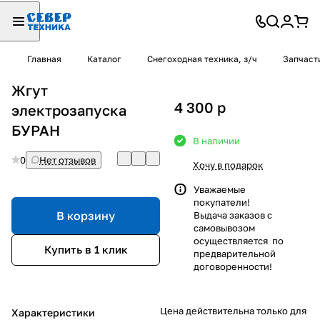
Главная
Каталог
Снегоходная техника, з/ч
Запчаст
Жгут
4 300
p
электрозапуска
БУРАН
В наличии
0
Нет отзывов
Хочу в подарок
Уважаемые
покупатели!
В корзину
Выдача заказов с
самовывозом
осуществляется по
Купить в 1 клик
предварительной
договоренности!
Цена действительна только для
Характеристики