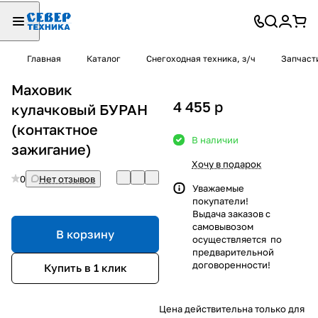
Главная
Каталог
Снегоходная техника, з/ч
Запчаст
Маховик
4 455
p
кулачковый БУРАН
(контактное
В наличии
зажигание)
Хочу в подарок
0
Нет отзывов
Уважаемые
покупатели!
Выдача заказов с
самовывозом
В корзину
осуществляется по
предварительной
договоренности!
Купить в 1 клик
Цена действительна только для