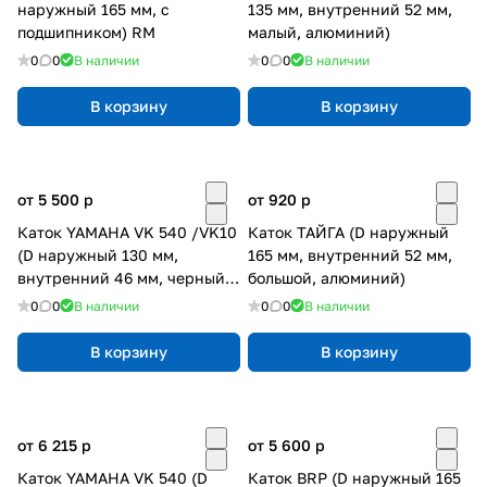
наружный 165 мм, с
135 мм, внутренний 52 мм,
подшипником) RM
малый, алюминий)
0
0
В наличии
0
0
В наличии
В корзину
В корзину
от 5 500
p
от 920
p
Каток YAMAHA VK 540 /VK10
Каток ТАЙГА (D наружный
(D наружный 130 мм,
165 мм, внутренний 52 мм,
внутренний 46 мм, черный,
большой, алюминий)
малый) п-к 6005 оригинал
0
0
В наличии
0
0
В наличии
В корзину
В корзину
от 6 215
p
от 5 600
p
Каток YAMAHA VK 540 (D
Каток BRP (D наружный 165