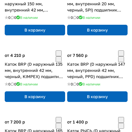
наружный 150 мм,
мм, внутренний 20 мм,
внутренний 42 мм,
черный, SPI) подшипник
алюминий) оригинал
6004
0
0
В наличии
0
0
В наличии
В корзину
В корзину
от 4 210
p
от 7 560
p
Каток BRP (D наружный 135
Каток BRP (D наружный 147
мм, внутренний 42 мм,
мм, внутренний 42 мм,
черный, KIMPEX) подшипник
черный, PPD) подшипник
6004
6004
0
0
В наличии
0
0
В наличии
В корзину
В корзину
от 7 200
p
от 1 400
p
Каток BRP (D наружный 165
Каток РЫСЬ (D наружный