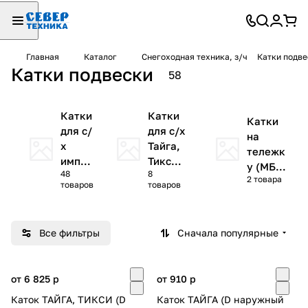
Главная
Каталог
Снегоходная техника, з/ч
Катки подве
Катки подвески
58
Катки
Катки
Катки
для с/
для с/х
на
х
Тайга,
тележк
импор
Тикси
у (МБ,
48
8
тных
РМ
2 товара
Буран)
товаров
товаров
Все фильтры
Сначала популярные
от 6 825
p
от 910
p
Каток ТАЙГА, ТИКСИ (D
Каток ТАЙГА (D наружный