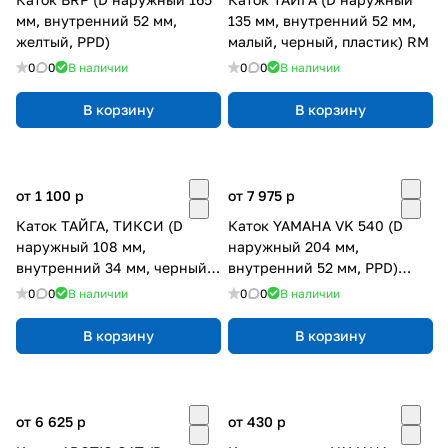
мм, внутренний 52 мм,
135 мм, внутренний 52 мм,
желтый, PPD)
малый, черный, пластик) RM
0
0
В наличии
0
0
В наличии
В корзину
В корзину
от 1 100
p
от 7 975
p
Каток ТАЙГА, ТИКСИ (D
Каток YAMAHA VK 540 (D
наружный 108 мм,
наружный 204 мм,
внутренний 34 мм, черный,
внутренний 52 мм, PPD)
пластик) RM
подшипник 6205
0
0
В наличии
0
0
В наличии
В корзину
В корзину
от 6 625
p
от 430
p