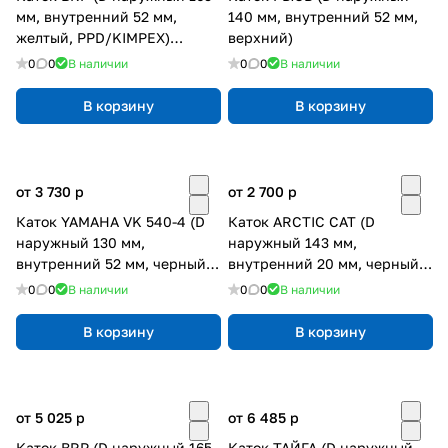
мм, внутренний 52 мм,
140 мм, внутренний 52 мм,
желтый, PPD/KIMPEX)
верхний)
подшипник 6205
0
0
В наличии
0
0
В наличии
В корзину
В корзину
от 3 730
p
от 2 700
p
Каток YAMAHA VK 540-4 (D
Каток ARCTIC CAT (D
наружный 130 мм,
наружный 143 мм,
внутренний 52 мм, черный,
внутренний 20 мм, черный)
PPD)
подшипник 6004
0
0
В наличии
0
0
В наличии
В корзину
В корзину
от 5 025
p
от 6 485
p
Каток BRP (D наружный 165
Каток ТАЙГА (D наружный