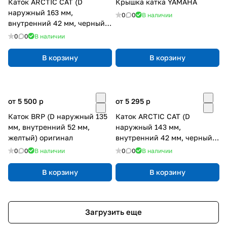
Каток ARCTIC CAT (D
Крышка катка YAMAHA
наружный 163 мм,
0
0
В наличии
внутренний 42 мм, черный,
PPD) подшипник 6004
0
0
В наличии
В корзину
В корзину
от 5 500
p
от 5 295
p
Каток BRP (D наружный 135
Каток ARCTIC CAT (D
мм, внутренний 52 мм,
наружный 143 мм,
желтый) оригинал
внутренний 42 мм, черный,
PPD/WPS) подшипник 6004
0
0
В наличии
0
0
В наличии
В корзину
В корзину
Загрузить еще