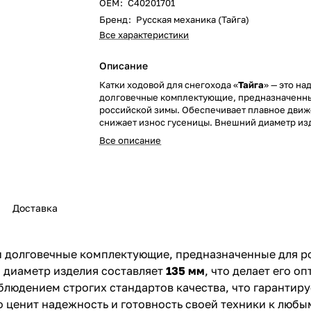
ОЕM
:
C40201701
Бренд
:
Русская механика (Тайга)
Все характеристики
Описание
Катки ходовой для снегохода «
Тайга
» — это н
долговечные комплектующие, предназначенн
российской зимы. Обеспечивает плавное движ
снижает износ гусеницы. Внешний диаметр из
составляет
135 мм
, что делает его оптимальн
Все описание
для различных моделей снегоходов. Катки пр
России с соблюдением строгих стандартов каче
гарантирует их устойчивость к нагрузкам и пе
температур. Идеальное решение для тех, кто 
надежность и готовность своей техники к люб
Доставка
эксплуатации.
и долговечные комплектующие, предназначенные для р
 диаметр изделия составляет
135 мм
, что делает его 
людением строгих стандартов качества, что гарантируе
о ценит надежность и готовность своей техники к любы