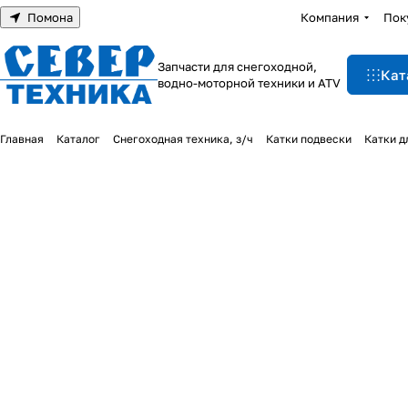
Помона
Компания
Пок
Запчасти для снегоходной,
Кат
водно-моторной техники и ATV
Главная
Каталог
Снегоходная техника, з/ч
Катки подвески
Катки д