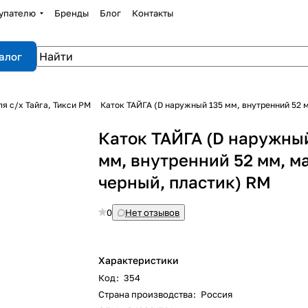
упателю
Бренды
Блог
Контакты
алог
ля с/х Тайга, Тикси РМ
Каток ТАЙГА (D наружный 135 мм, внутренний 52 
Каток ТАЙГА (D наружны
мм, внутренний 52 мм, м
черный, пластик) RM
0
Нет отзывов
Характеристики
Код
:
354
Страна производства
:
Россия