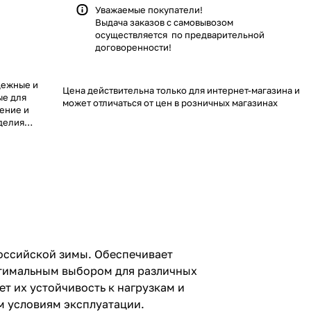
Уважаемые покупатели!
Выдача заказов с самовывозом
осуществляется по предварительной
договоренности!
адежные и
Цена действительна только для интернет-магазина и
ые для
может отличаться от цен в розничных магазинах
ение и
делия
ым выбором
оизведены в
ства, что
репадам
ценит
ым условиям
оссийской зимы. Обеспечивает
оптимальным выбором для различных
т их устойчивость к нагрузкам и
м условиям эксплуатации.