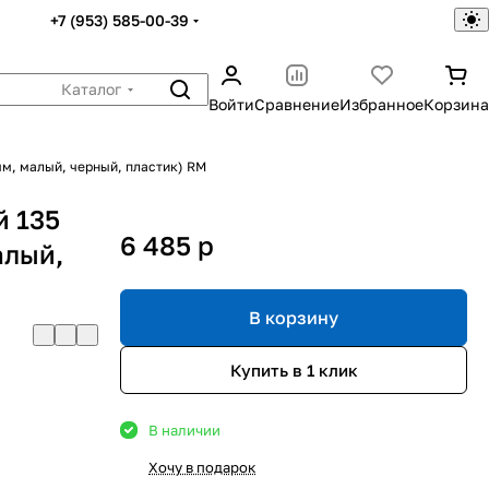
+7 (953) 585-00-39
Каталог
Войти
Сравнение
Избранное
Корзина
мм, малый, черный, пластик) RM
й 135
6 485
p
алый,
В корзину
Купить в 1 клик
В наличии
Хочу в подарок