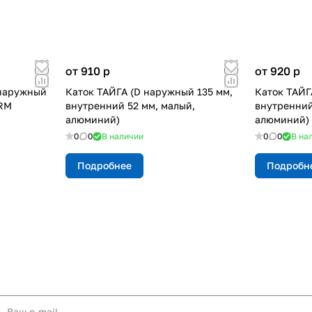
от 910
p
от 920
p
 наружный
Каток ТАЙГА (D наружный 135 мм,
Каток ТАЙГ
 RM
внутренний 52 мм, малый,
внутренний
алюминий)
алюминий)
0
0
В наличии
0
0
В на
Подробнее
Подробн