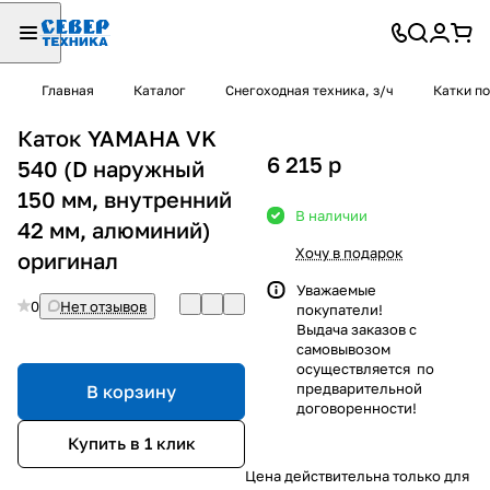
Главная
Каталог
Снегоходная техника, з/ч
Катки п
Каток YAMAHA VK
6 215
p
540 (D наружный
150 мм, внутренний
В наличии
42 мм, алюминий)
Хочу в подарок
оригинал
Уважаемые
0
Нет отзывов
покупатели!
Выдача заказов с
самовывозом
осуществляется по
предварительной
В корзину
договоренности!
Купить в 1 клик
Цена действительна только для