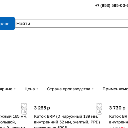
+7 (953) 585-00-
алог
лярные
Цена
Страна производства
Применяемо
3 265
p
3 730
p
ужный 165 мм,
Каток BRP (D наружный 139 мм,
Каток BR
большой,
внутренний 52 мм, желтый, PPD)
внутренн
ный, пластик)
подшипник 6205