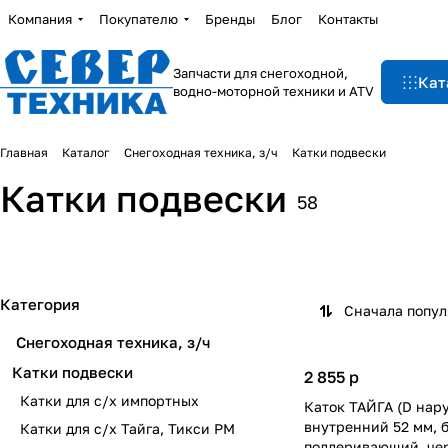
Компания
Покупателю
Бренды
Блог
Контакты
Запчасти для снегоходной,
Кат
водно-моторной техники и ATV
Главная
Каталог
Снегоходная техника, з/ч
Катки подвески
Катки подвески
58
Категория
Сначала попу
Снегоходная техника, з/ч
Катки подвески
2 855
p
Катки для с/х импортных
Каток ТАЙГА (D нар
внутренний 52 мм, 
Катки для с/х Тайга, Тикси РМ
поддеривающий, чер