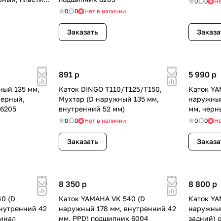
0
0
Не
0
0
Нет в наличии
Заказать
Заказа
891
p
5 990
p
ный 135 мм,
Каток DINGO Т110/Т125/Т150,
Каток YA
черный,
Мухтар (D наружный 135 мм,
наружный
 6205
внутренний 52 мм)
мм, черн
подшипн
0
0
Нет в наличии
0
0
Не
Заказать
Заказа
8 350
p
8 800
p
0 (D
Каток YAMAHA VK 540 (D
Каток YA
нутренний 42
наружный 178 мм, внутренний 42
наружный
инал
мм, PPD) подшипник 6004
задний) 