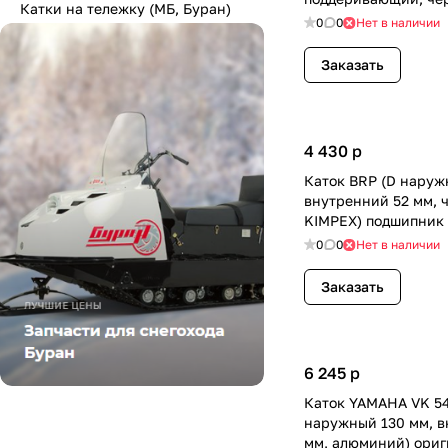
Катки на тележку (МБ, Буран)
RM
0
0
Нет в наличии
Заказать
4 430
p
Каток BRP (D наруж
внутренний 52 мм, 
KIMPEX) подшипник
0
0
Нет в наличии
Заказать
6 245
p
Каток YAMAHA VK 54
наружный 130 мм, в
мм, алюминий) ориг