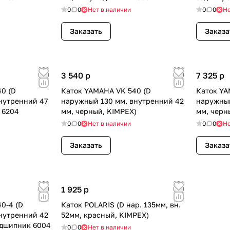
0
0
Нет в наличии
0
0
Не
Заказать
Заказа
3 540
p
7 325
p
0 (D
Каток YAMAHA VK 540 (D
Каток YA
нутренний 47
наружный 130 мм, внутренний 42
наружный
 6204
мм, черный, KIMPEX)
мм, черн
0
0
Нет в наличии
0
0
Не
Заказать
Заказа
1 925
p
0-4 (D
Каток POLARIS (D нар. 135мм, вн.
нутренний 42
52мм, красный, KIMPEX)
одшипник 6004
0
0
Нет в наличии