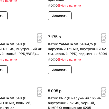
т в наличии
0
0
Нет в наличии
ть
Заказать
7 175
p
MAHA VK 540 (D
Каток YAMAHA VK 540-4/5 (D
 130 мм, внутренний 46
наружный 152 мм, внутренний 42
ый, малый, PPD/WPS)
мм, черный, PPD) подшипник 6004
ик 6005
т в наличии
0
0
Нет в наличии
ть
Заказать
5 095
p
MAHA VK 540 (D
Каток BRP (D наружный 165 мм,
 178 мм, большой,
внутренний 52 мм, черный,
оригинал
KIMPEX) подшипник 6205