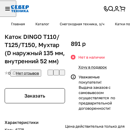
Главная
Каталог
Снегоходная техника, з/ч
Катки п
Каток DINGO Т110/
891
p
Т125/Т150, Мухтар
(D наружный 135 мм,
Нет в наличии
внутренний 52 мм)
Хочу в подарок
0
Нет отзывов
Уважаемые
покупатели!
Выдача заказов с
самовывозом
Заказать
осуществляется по
предварительной
договоренности!
Характеристики
Цена действительна только для
Код
:
6778