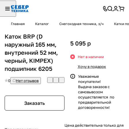
Главная
Каталог
Снегоходная техника, з/ч
Катки п
Каток BRP (D
5 095
p
наружный 165 мм,
внутренний 52 мм,
Нет в наличии
черный, KIMPEX)
Хочу в подарок
подшипник 6205
Уважаемые
0
Нет отзывов
покупатели!
Выдача заказов с
самовывозом
осуществляется по
предварительной
Заказать
договоренности!
Цена действительна только для