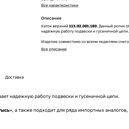
Все характеристики
Описание
Каток верхний
113.02.001.180
. Данный ролик 
надежную работу подвески и гусеничной цепи
Изделие совместимо со всеми моделями снег
«
Рысь
», а также подходит для ряда импортных 
Все описание
делает его универсальным решением для ремо
обслуживания техники.
Каток изготовлен с соблюдением заводских ст
гарантии долговечной эксплуатации в сложны
Доставка
условиях. Рекомендуем уточнять совместимост
конкретной моделью перед заказом.
вает надежную работу подвески и гусеничной цепи.
Рысь
», а также подходит для ряда импортных аналогов,