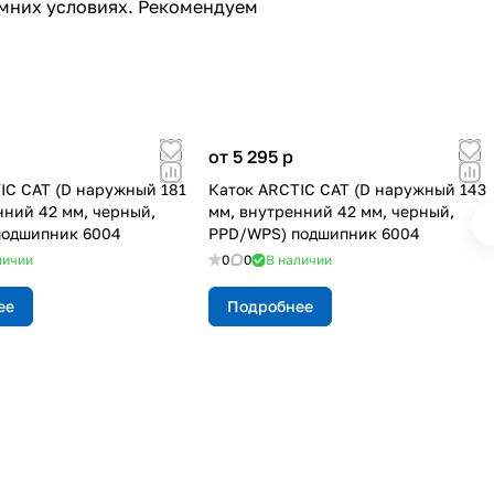
имних условиях. Рекомендуем
от 5 295
p
IC CAT (D наружный 181
Каток ARCTIC CAT (D наружный 143
нний 42 мм, черный,
мм, внутренний 42 мм, черный,
подшипник 6004
PPD/WPS) подшипник 6004
личии
0
0
В наличии
ее
Подробнее