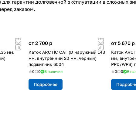
в для гарантии долговечной эксплуатации в сложных з
перед заказом.
от 2 700
p
от 5 670
p
135 мм,
Каток ARCTIC CAT (D наружный 143
Каток ARCT
ый)
мм, внутренний 20 мм, черный)
мм, внутре
подшипник 6004
PPD/WPS) 
0
0
В наличии
0
0
В на
Подробнее
Подробн