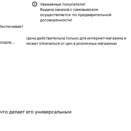
Уважаемые покупатели!
Выдача заказов с самовывозом
осуществляется по предварительной
договоренности!
обеспечивает
.
Цена действительна только для интернет-магазина и
оходов
может отличаться от цен в розничных магазинах
аналогов, что
нта и
андартов для
х зимних
ь с вашей
 что делает его универсальным