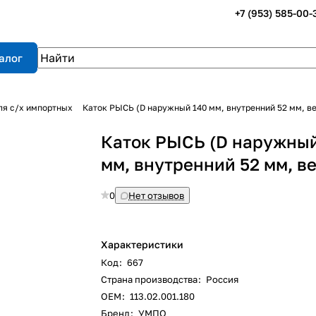
+7 (953) 585-00-
алог
ля с/х импортных
Каток РЫСЬ (D наружный 140 мм, внутренний 52 мм, в
Каток РЫСЬ (D наружный
мм, внутренний 52 мм, в
0
Нет отзывов
Характеристики
Код
:
667
Страна производства
:
Россия
ОЕM
:
113.02.001.180
Бренд
:
УМПО