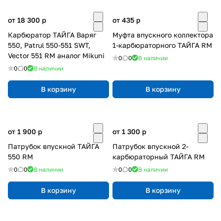
от 18 300
p
от 435
p
Карбюратор ТАЙГА Варяг
Муфта впускного коллектора
550, Patrul 550-551 SWT,
1-карбюраторного ТАЙГА RM
Vector 551 RM аналог Mikuni
0
0
В наличии
0
0
В наличии
В корзину
В корзину
от 1 900
p
от 1 300
p
Патрубок впускной ТАЙГА
Патрубок впускной 2-
550 RM
карбюраторный ТАЙГА RM
0
0
В наличии
0
0
В наличии
В корзину
В корзину