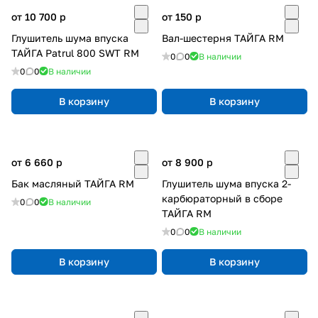
от 10 700
p
от 150
p
Глушитель шума впуска
Вал-шестерня ТАЙГА RM
ТАЙГА Patrul 800 SWT RM
0
0
В наличии
0
0
В наличии
В корзину
В корзину
от 6 660
p
от 8 900
p
Бак масляный ТАЙГА RM
Глушитель шума впуска 2-
карбюраторный в сборе
0
0
В наличии
ТАЙГА RM
0
0
В наличии
В корзину
В корзину