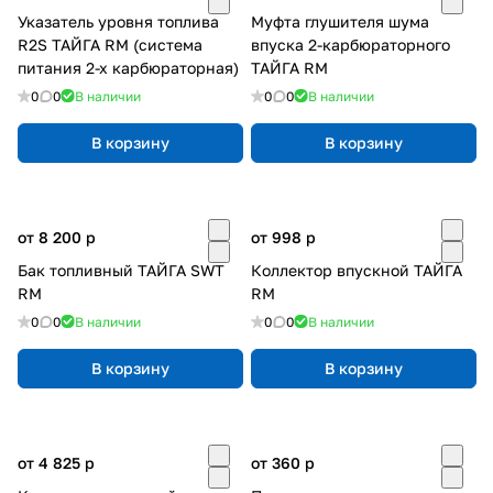
Указатель уровня топлива
Муфта глушителя шума
R2S ТАЙГА RM (система
впуска 2-карбюраторного
питания 2-х карбюраторная)
ТАЙГА RM
0
0
В наличии
0
0
В наличии
В корзину
В корзину
от 8 200
p
от 998
p
Бак топливный ТАЙГА SWT
Коллектор впускной ТАЙГА
RM
RM
0
0
В наличии
0
0
В наличии
В корзину
В корзину
от 4 825
p
от 360
p