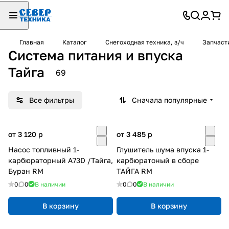
Главная
Каталог
Снегоходная техника, з/ч
Запчаст
Система питания и впуска
Тайга
69
Все фильтры
Сначала популярные
от 3 120
p
от 3 485
p
Насос топливный 1-
Глушитель шума впуска 1-
карбюраторный A73D /Тайга,
карбюратоный в сборе
Буран RM
ТАЙГА RM
0
0
В наличии
0
0
В наличии
В корзину
В корзину