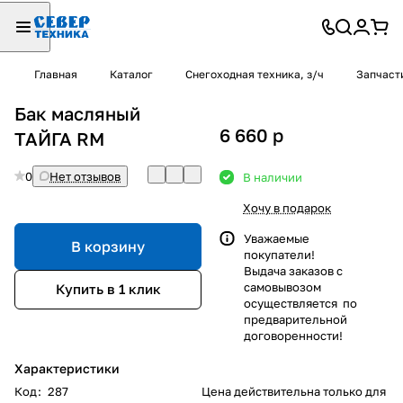
Главная
Каталог
Снегоходная техника, з/ч
Запчаст
Бак масляный
6 660
p
ТАЙГА RM
0
Нет отзывов
В наличии
Хочу в подарок
Уважаемые
В корзину
покупатели!
Выдача заказов с
самовывозом
Купить в 1 клик
осуществляется по
предварительной
договоренности!
Характеристики
Код
:
287
Цена действительна только для