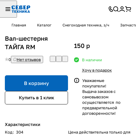
Главная
Каталог
Снегоходная техника, з/ч
Запчаст
Вал-шестерня
150
p
ТАЙГА RM
0
Нет отзывов
В наличии
Хочу в подарок
Уважаемые
В корзину
покупатели!
Выдача заказов с
самовывозом
Купить в 1 клик
осуществляется по
предварительной
договоренности!
Характеристики
Код
:
304
Цена действительна только для