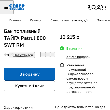
Главная
Каталог
Снегоходная техника, з/ч
Запчаст
Бак топливный
10 215
p
ТАЙГА Patrul 800
SWT RM
В наличии
0
Нет отзывов
Хочу в подарок
Уважаемые
покупатели!
В корзину
Выдача заказов с
самовывозом
осуществляется по
Купить в 1 клик
предварительной
договоренности!
Цена действительна только для
Характеристики