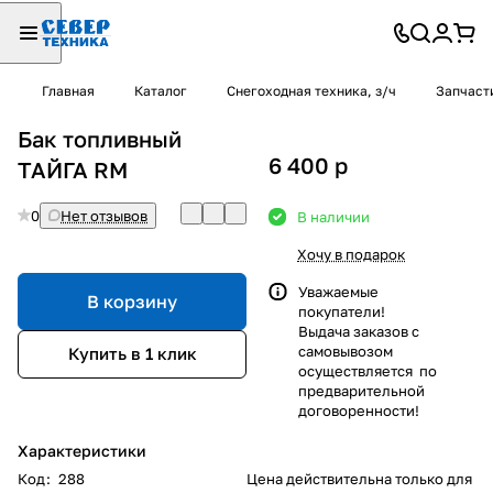
Главная
Каталог
Снегоходная техника, з/ч
Запчаст
Бак топливный
6 400
p
ТАЙГА RM
0
Нет отзывов
В наличии
Хочу в подарок
Уважаемые
В корзину
покупатели!
Выдача заказов с
самовывозом
Купить в 1 клик
осуществляется по
предварительной
договоренности!
Характеристики
Код
:
288
Цена действительна только для