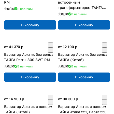
RM
встроенным
трансформатором ТАЙГА
0
0
В наличии
550, BRP RM нового образца
0
0
В наличии
В корзину
В корзину
от 41 370
p
от 12 100
p
Вариатор Арктик без венца
Вариатор Арктик без венца
ТАЙГА Patrul 800 SWT RM
ТАЙГА (Китай)
0
0
В наличии
0
0
В наличии
В корзину
В корзину
от 14 900
p
от 30 300
p
Вариатор Арктик с венцом
Вариатор Арктик с венцом
ТАЙГА (Китай)
ТАЙГА Атака 551, Варяг 550