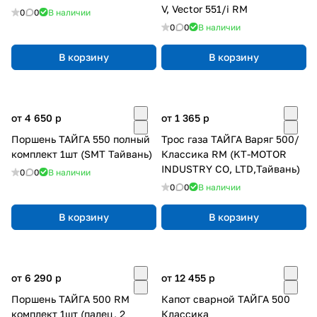
V, Vector 551/i RM
0
0
В наличии
0
0
В наличии
В корзину
В корзину
от 4 650
p
от 1 365
p
Поршень ТАЙГА 550 полный
Трос газа ТАЙГА Варяг 500/
комплект 1шт (SMT Тайвань)
Классика RM (KT-MOTOR
INDUSTRY CO, LTD,Тайвань)
0
0
В наличии
0
0
В наличии
В корзину
В корзину
от 6 290
p
от 12 455
p
Поршень ТАЙГА 500 RM
Капот сварной ТАЙГА 500
комплект 1шт (палец, 2
Классика