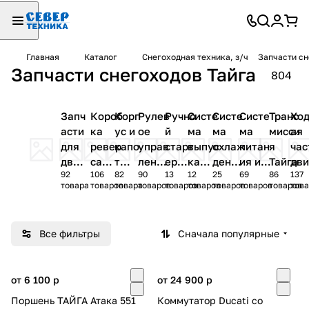
Главная
Каталог
Снегоходная техника, з/ч
Запчасти сн
Запчасти снегоходов Тайга
804
Запч
Короб
Корп
Рулев
Ручно
Систе
Систе
Систе
Транс
Хо
асти
ка
ус и
ое
й
ма
ма
ма
мисси
ая
для
ревер
капо
управ
старт
выпус
охлаж
питан
я
час
двиг
са
т
ление
ер
ка
дения
ия и
Тайга
дв
92
106
82
90
13
12
25
69
86
137
ател
Тайга
Тайг
Тайга
Тайга
Тайга
Тайга
впуск
тел
товара
товаров
товара
товаров
товаров
товаров
товаров
товаров
товаров
това
ей
а
а
Тай
Тайг
Тайга
а
Все фильтры
Сначала популярные
от 6 100
p
от 24 900
p
Поршень ТАЙГА Атака 551
Коммутатор Ducati со