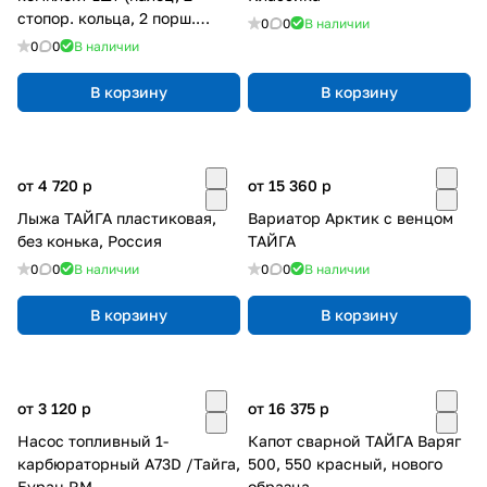
стопор. кольца, 2 порш.
0
0
В наличии
кольца)
0
0
В наличии
В корзину
В корзину
от 4 720
p
от 15 360
p
Лыжа ТАЙГА пластиковая,
Вариатор Арктик с венцом
без конька, Россия
ТАЙГА
0
0
В наличии
0
0
В наличии
В корзину
В корзину
от 3 120
p
от 16 375
p
Насос топливный 1-
Капот сварной ТАЙГА Варяг
карбюраторный A73D /Тайга,
500, 550 красный, нового
Буран RM
образца