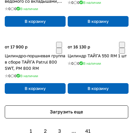
ведомого со вкладышами,
0
0
В наличии
6вкл.
0
0
В наличии
В корзину
В корзину
от 17 900
p
от 16 130
p
Цилиндро-поршневая группа
Цилиндр ТАЙГА 550 RM 1 шт
в сборе ТАЙГА Patrul 800
0
0
В наличии
SWT, РМ 800 RM
0
0
В наличии
В корзину
В корзину
Загрузить еще
1
2
3
...
41