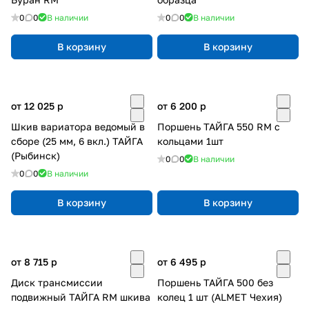
0
0
В наличии
0
0
В наличии
В корзину
В корзину
от 12 025
p
от 6 200
p
Шкив вариатора ведомый в
Поршень ТАЙГА 550 RM с
сборе (25 мм, 6 вкл.) ТАЙГА
кольцами 1шт
(Рыбинск)
0
0
В наличии
0
0
В наличии
В корзину
В корзину
от 8 715
p
от 6 495
p
Диск трансмиссии
Поршень ТАЙГА 500 без
подвижный ТАЙГА RM шкива
колец 1 шт (ALMET Чехия)