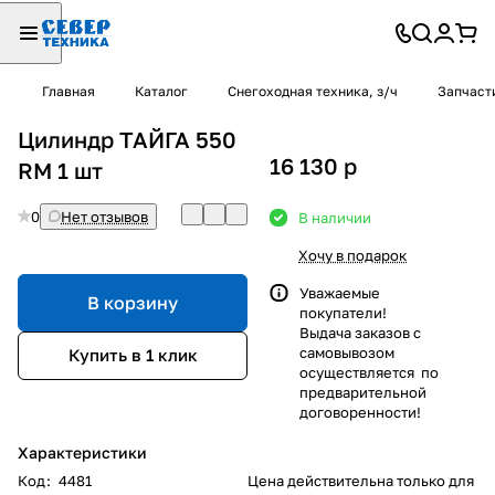
Главная
Каталог
Снегоходная техника, з/ч
Запчаст
Цилиндр ТАЙГА 550
16 130
p
RM 1 шт
0
Нет отзывов
В наличии
Хочу в подарок
Уважаемые
В корзину
покупатели!
Выдача заказов с
самовывозом
Купить в 1 клик
осуществляется по
предварительной
договоренности!
Характеристики
Код
:
4481
Цена действительна только для